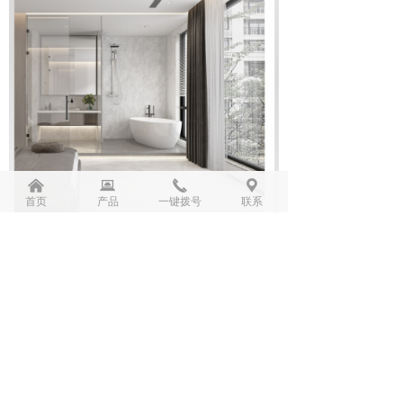
낀
뀵
끅
끇
首页
产品
一键拨号
联系